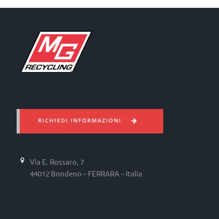
Via E. Rossaro, 7
44012 Bondeno – FERRARA – Italia